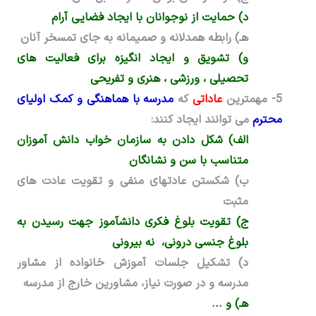
د) حمایت از نوجوانان با ایجاد فضایی آرام
هـ) رابطه همدلانه و صمیمانه به جای تمسخر آنان
و) تشویق و ایجاد انگیزه برای فعالیت های
تحصیلی ، ورزشی ، هنری و تفریحی
5-
مهمترین
عاداتی
که
مدرسه با هماهنگی و کمک اولیای
محترم
می توانند ایجاد کنند:
الف) شکل دادن به سازمان خواب دانش­ آموزان
متناسب با سن و نشانگان
ب) شکستن عادت­های منفی و تقویت عادت­ های
مثبت
ج) تقویت بلوغ فکری دانش­آموز جهت رسیدن به
بلوغ جنسی درونی، نه بیرونی
د) تشکیل جلسات آموزش خانواده از مشاور
مدرسه و در صورت نیاز، مشاورین خارج از مدرسه
هـ) و ...