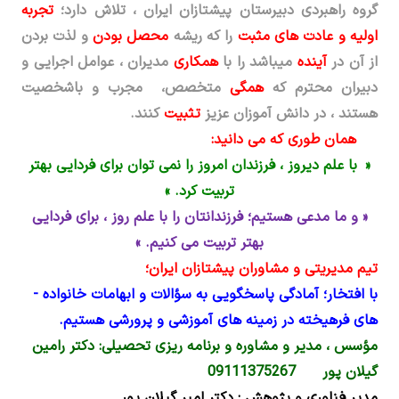
گروه راهبردی دبیرستان پیشتازان ایران ، تلاش دارد؛
تجربه
اولیه و عادت­ های مثبت
را که ریشه
محصل بودن
و لذت­ بردن
از آن در
آینده
می­باشد را با
همکاری
مدیران ، عوامل اجرایی و
دبیران محترم که
همگی
متخصص، مجرب و باشخصیت
هستند ، در دانش آموزان عزیز
تثبیت
کنند.
همان طوری که می دانید:
«
با علم دیروز ، فرزندان امروز را نمی توان برای فردایی بهتر
تربیت کرد. »
« و ما مدعی هستیم؛ فرزندانتان را با علم روز ، برای فردایی
بهتر تربیت می­ کنیم. »
تیم مدیریتی و مشاوران پیشتازان ایران؛
با افتخار؛ آمادگی پاسخگویی به سؤالات و ابهامات خانواده ­
های فرهیخته در زمینه­ های آموزشی و پرورشی هستیم.
مؤسس ، مدیر و مشاوره و برنامه­ ریزی تحصیلی: دکتر رامین
گیلان پور 09111375267
مدیر فناوری و پژوهش : دکتر امیر گیلان پور