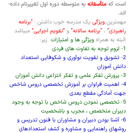
است که
متأسفانه
به متوسطه دوره اول تغییرنام داده­
اند.
مهم­ترین
ویژگی
یک مدرسه خوب داشتن :
"
برنامه
راهبردی
"
،
"
برنامه سالانه
"
و
"
تقویم اجرایی
"
می­باشد
البته به همراه
ویژگی­ ها و امتیازات
زیر:
1- لزوم توجه ب
ه تفاوت های فردی
2- تشویق و تقویت نوآوری و شکوفایی استعداد
دانش آموزان
3- پرورش تفکر علمی و تفکر انتزاعی دانش آموزان
4- اهمیت فراوان بر آموزش تخصصی دروس شاخص
جهت آمادگی مقطع بعدی
5- تخصصی نمودن دروس شاخص با توجه به وجود
دبیران متخصص ، مجرب و باشخصیت
6- آشنا بودن دبیران و مشاوران با فنون تدریس و
روش­های راهنمایی و مشاوره و کشف استعدادهای