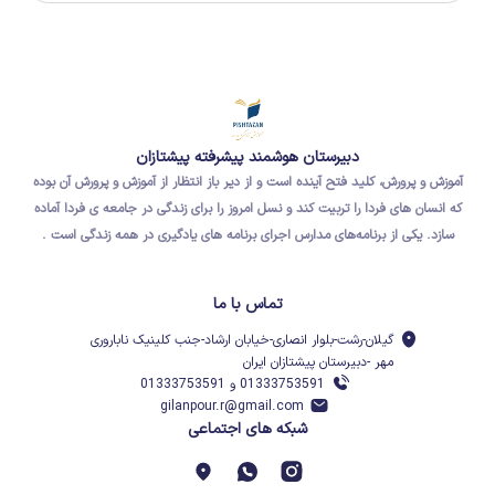
دبیرستان هوشمند پیشرفته پیشتازان
آموزش و پرورش، کلید فتح آینده است و از دیر باز انتظار از آموزش و پرورش آن بوده
که
انسان های فردا
را تربیت کند و نسل امروز را برای
زندگی در جامعه ی فردا
آماده
سازد.
یکی از برنامه‌های مدارس اجرای برنامه های یادگیری در همه زندگی است .
تماس با ما
گیلان-رشت-بلوار انصاری-خیابان ارشاد-جنب کلینیک ناباروری
مهر -دبیرستان پیشتازان ایران
01333753591 و 01333753591
gilanpour.r@gmail.com
شبکه های اجتماعی