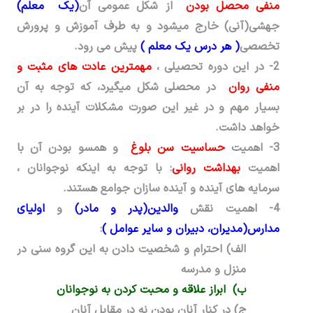
منفی محصل بودن
از شکل عمومی آن
(یک معلم)
جهشی(آنی) خارج می­شود و به طرف آموزش و پرورش
تخصصی
( هر درس یک معلم )
پیش می­ رود.
2-
در این دوره تحصیلی ،
مهم­ترین
عادت­ های
مثبت و
منفی روان
در محصلی شکل می­گیرد، که توجه به آن
بسیار مهم و در غیر این صورت مشکلات آینده را در بر
خواهد داشت.
3-
اهمیت
حساسیت سن بلوغ
و همسو بودن آن با
اهمیت
بهداشت روانی
: با توجه به اینکه نوجوانان ،
سرمایه ­های آینده و آینده سازان جوامع هستند.
4-
اهمیت نقش
والدین(پدر و مادر)
و
اولیای
مدارس(مدیران، دبیران و سایر عوامل )
:
الف) احترام و شخصیت دادن به این گروه سنی در
منزل و مدرسه
ب) ابراز علاقه و محبت کردن به نوجوانان
ج) در کنار آنان بودن نه در مقابل آنان