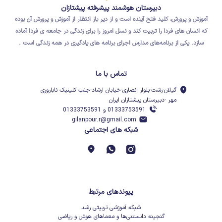
دبیرستان هوشمند پیشرفته پیشتازان
آموزش و پرورش، کلید فتح آینده است و از دیر باز انتظار از آموزش و پرورش آن بوده
که
انسان های فردا
را تربیت کند و نسل امروز را برای
زندگی در جامعه ی فردا
آماده
سازد.
یکی از برنامه‌های مدارس اجرای برنامه های یادگیری در همه زندگی است .
تماس با ما
گیلان-رشت-بلوار انصاری-خیابان ارشاد-جنب کلینیک ناباروری
مهر -دبیرستان پیشتازان ایران
01333753591 و 01333753591
gilanpour.r@gmail.com
شبکه های اجتماعی
پیوندهای مرتبط
شبکه آموزشی تربیتی رشد
گنجینه دانستنی‌ها و معماهای هوش و ریاضی